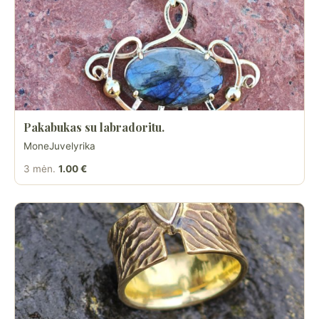
Pakabukas su labradoritu.
MoneJuvelyrika
3 mėn.
1.00 €