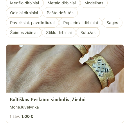
Medžio dirbiniai
Metalo dirbiniai
Modelinas
Odiniai dirbiniai
Pašto dėžutės
Paveikslai, paveiksliukai
Popieriniai dirbiniai
Sagės
Šeimos židiniai
Stiklo dirbiniai
Sutažas
Baltiškas Perkūno simbolis, Žiedai
MoneJuvelyrika
1 sav.
1.00 €