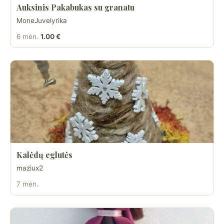
Auksinis Pakabukas su granatu
MoneJuvelyrika
6 mėn.
1.00 €
Kalėdų eglutės
maziux2
7 mėn.