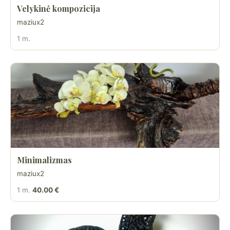
Velykinė kompozicija
maziux2
1 m.
Minimalizmas
maziux2
1 m.
40.00 €