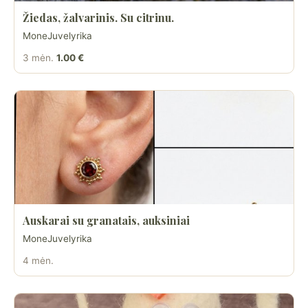
Žiedas, žalvarinis. Su citrinu.
MoneJuvelyrika
3 mėn.
1.00 €
Auskarai su granatais, auksiniai
MoneJuvelyrika
4 mėn.