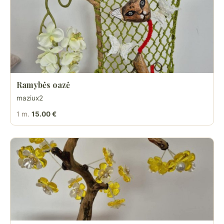
Ramybės oazė
maziux2
1 m.
15.00 €