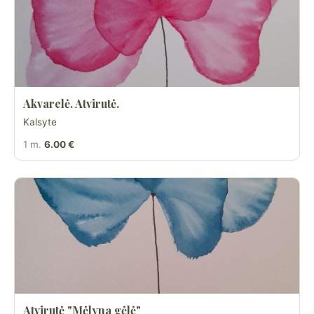
Akvarelė. Atvirutė.
Kalsyte
1 m.
6.00 €
Atvirutė "Mėlyna gėlė"