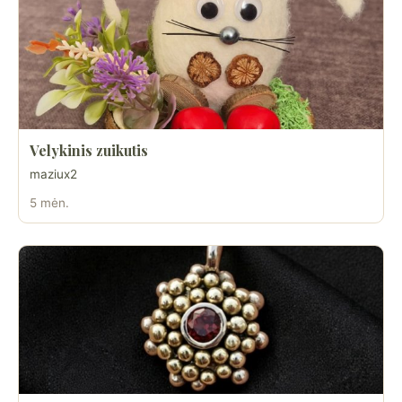
Velykinis zuikutis
maziux2
5 mėn.