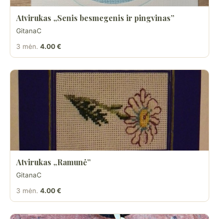
Atvirukas „Senis besmegenis ir pingvinas”
GitanaC
3 mėn.
4.00 €
Atvirukas „Ramunė”
GitanaC
3 mėn.
4.00 €