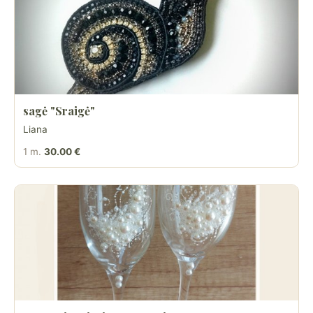
sagė "Sraigė"
Liana
1 m.
30.00 €