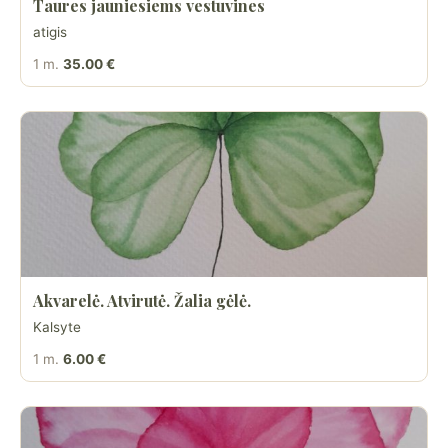
Taures jauniesiems vestuvines
atigis
1 m.
35.00 €
Akvarelė. Atvirutė. Žalia gėlė.
Kalsyte
1 m.
6.00 €