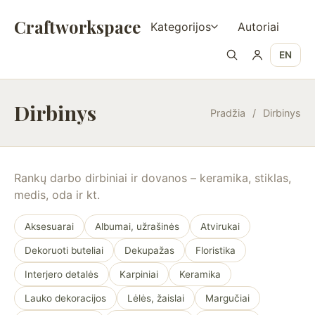
Craftworkspace
Kategorijos
Autoriai
EN
Dirbinys
Pradžia
/
Dirbinys
Rankų darbo dirbiniai ir dovanos – keramika, stiklas,
medis, oda ir kt.
Aksesuarai
Albumai, užrašinės
Atvirukai
Dekoruoti buteliai
Dekupažas
Floristika
Interjero detalės
Karpiniai
Keramika
Lauko dekoracijos
Lėlės, žaislai
Margučiai