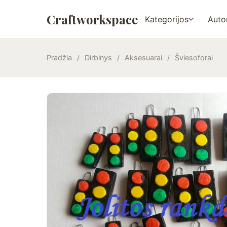
Craftworkspace
Kategorijos
Autor
Pradžia
/
Dirbinys
/
Aksesuarai
/
Šviesoforai