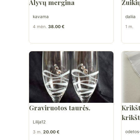
Alyvų mergina
Zuiki
kavama
daliia
4 mėn.
38.00 €
1 m.
Graviruotos taurės.
Krikšt
krikš
Lilija12
odetos-
3 m.
20.00 €