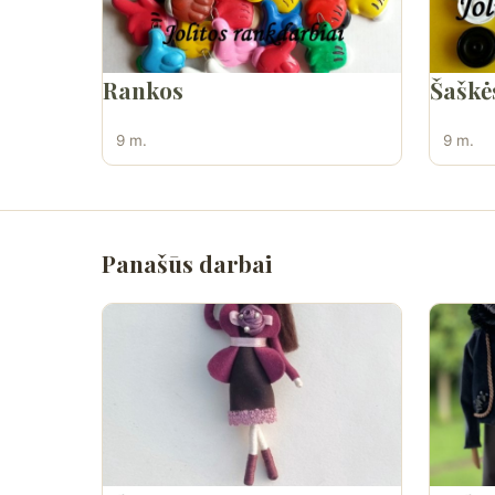
Rankos
Šaškė
9 m.
9 m.
Panašūs darbai