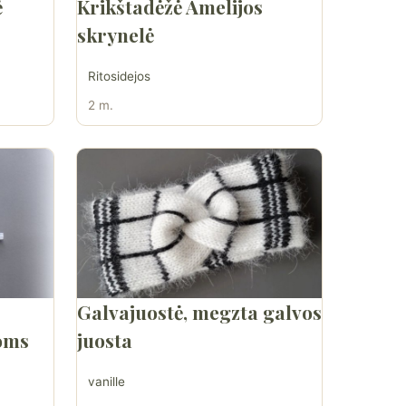
ė
Krikštadėžė Amelijos
skrynelė
Ritosidejos
2 m.
Galvajuostė, megzta galvos
noms
juosta
vanille