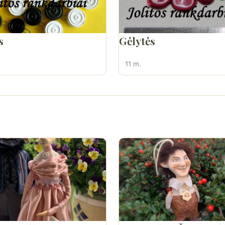
s
Gėlytės
11 m.