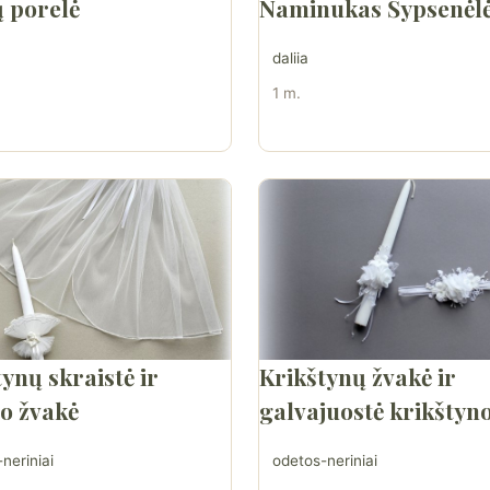
ų porelė
Naminukas Šypsenėl
daliia
1 m.
ynų skraistė ir
Krikštynų žvakė ir
to žvakė
galvajuostė krikšty
neriniai
odetos-neriniai