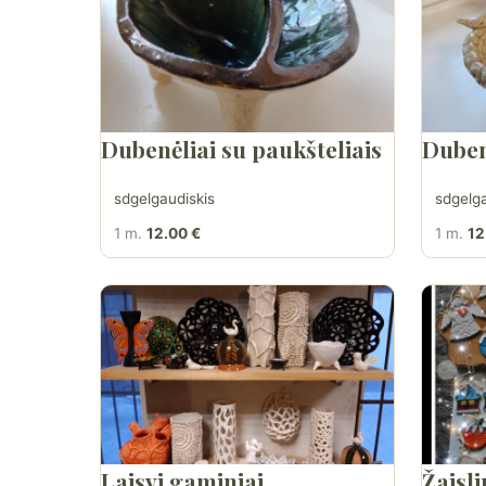
Dubenėliai su paukšteliais
Duben
sdgelgaudiskis
sdgelga
1 m.
12.00 €
1 m.
12
Laisvi gaminiai
Žaisli