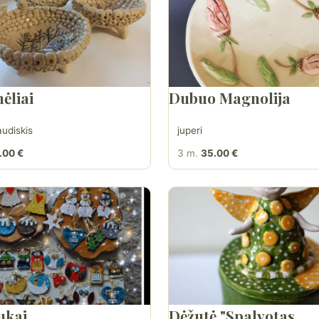
ėliai
Dubuo Magnolija
udiskis
juperi
.00 €
3 m.
35.00 €
ukai
Dėžutė "Spalvotas