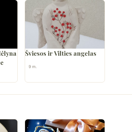
Mėlyna
Šviesos ir Vilties angelas
se
9 m.