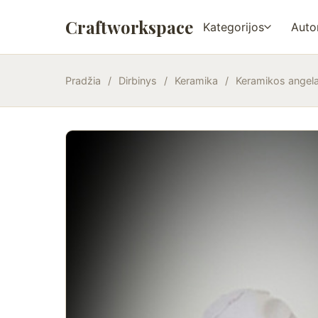
Craftworkspace
Kategorijos
Autor
Pradžia
/
Dirbinys
/
Keramika
/
Keramikos angela