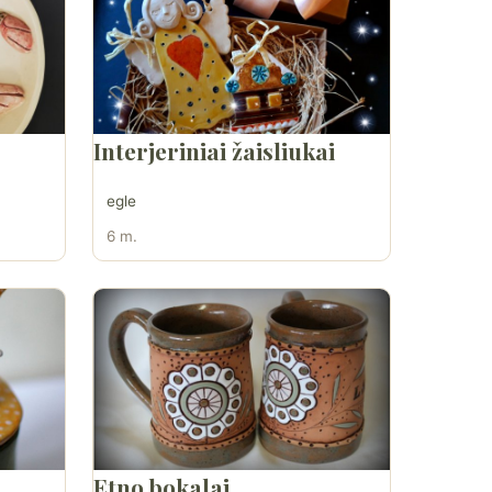
Interjeriniai žaisliukai
egle
6 m.
Etno bokalai