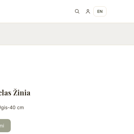
EN
las Žinia
Ūgis-40 cm
mi