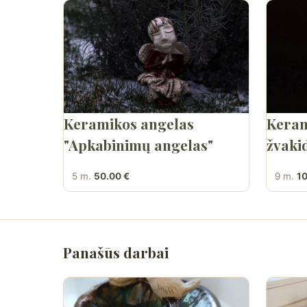
Keramikos angelas
Keram
"Apkabinimų angelas"
žvak
5 m.
50.00 €
9 m.
10
Panašūs darbai