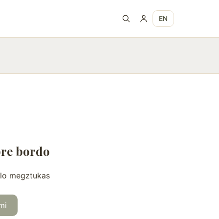
EN
re bordo
ulo megztukas
mi