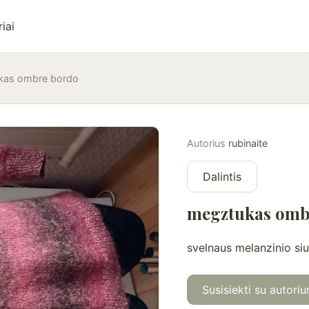
iai
kas ombre bordo
Autorius
rubinaite
Dalintis
megztukas omb
svelnaus melanzinio si
Susisiekti su autoriu