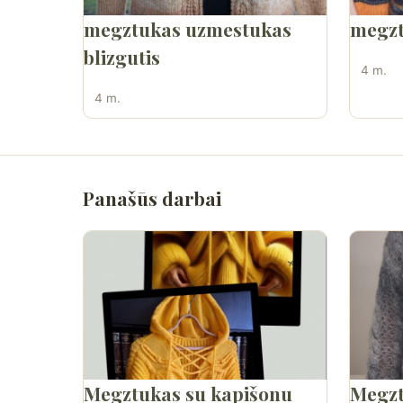
megztukas uzmestukas
megzt
blizgutis
4 m.
4 m.
Panašūs darbai
Megztukas su kapišonu
Megzt