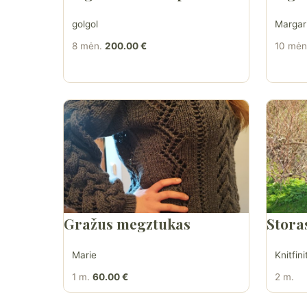
golgol
Margar
8 mėn.
200.00 €
10 mėn
Gražus megztukas
Stora
Marie
Knitfini
1 m.
60.00 €
2 m.