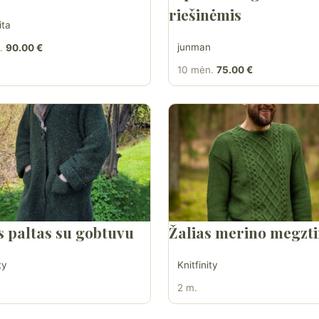
riešinėmis
ita
junman
.
90.00 €
10 mėn.
75.00 €
s paltas su gobtuvu
Žalias merino megzti
ty
Knitfinity
2 m.