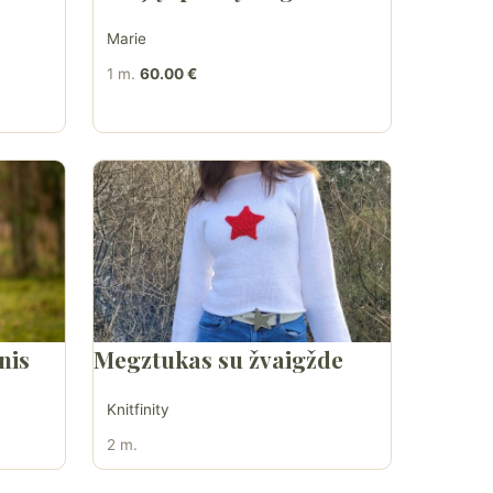
Marie
1 m.
60.00 €
nis
Megztukas su žvaigžde
Knitfinity
2 m.