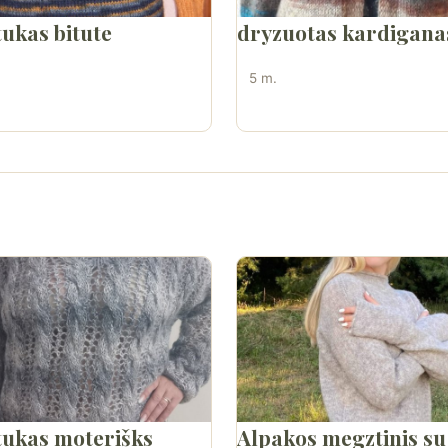
ukas bitute
dryzuotas kardigana
5 m.
ukas moterišks
Alpakos megztinis su