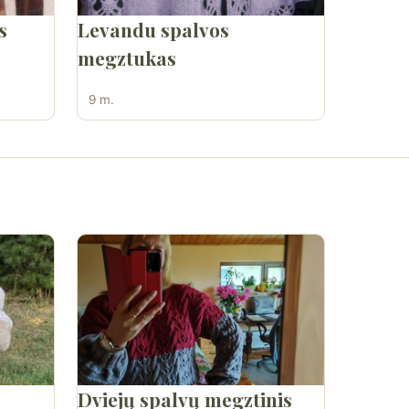
s
Levandu spalvos
megztukas
9 m.
Dviejų spalvų megztinis