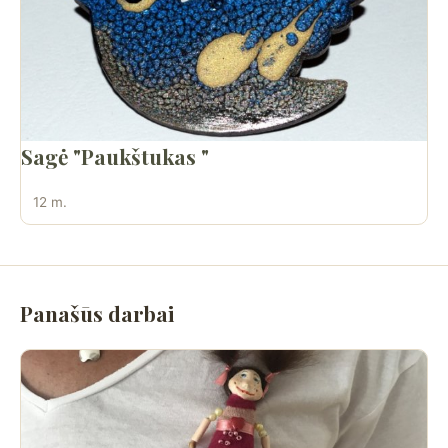
Sagė "Paukštukas "
12 m.
Panašūs darbai