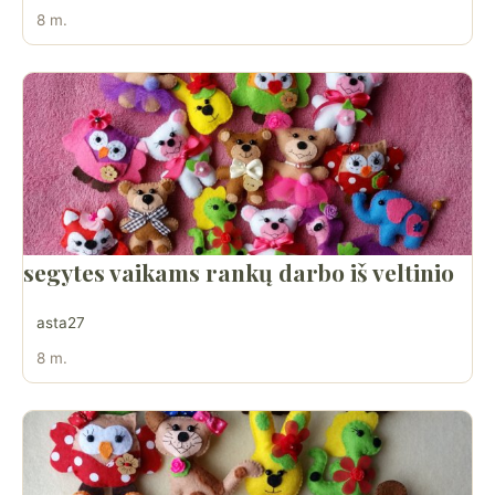
8 m.
segytes vaikams rankų darbo iš veltinio
asta27
8 m.