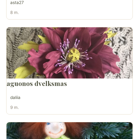
asta27
8 m.
aguonos dvelksmas
daliia
9 m.