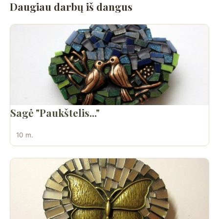
Daugiau darbų iš dangus
Sagė "Paukštelis..."
10 m.