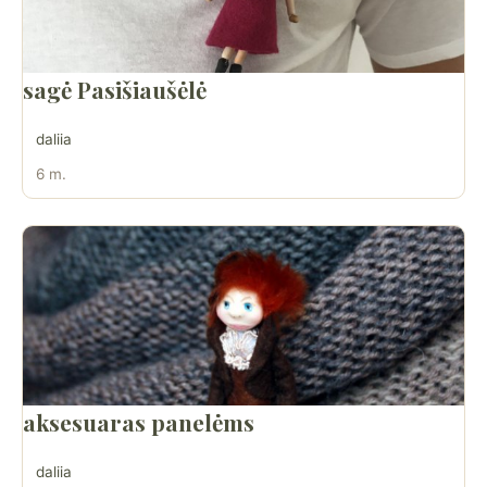
sagė Pasišiaušėlė
daliia
6 m.
aksesuaras panelėms
daliia