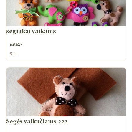
segiukai vaikams
asta27
8 m.
Segės vaikučiams 222