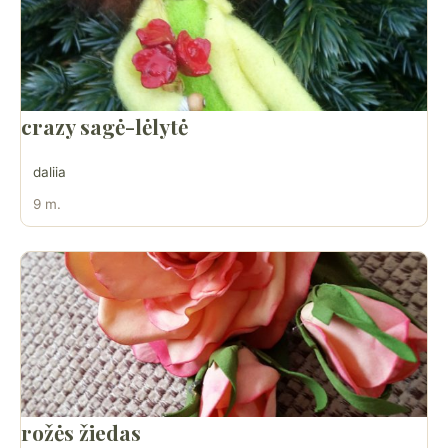
crazy sagė-lėlytė
daliia
9 m.
rožės žiedas